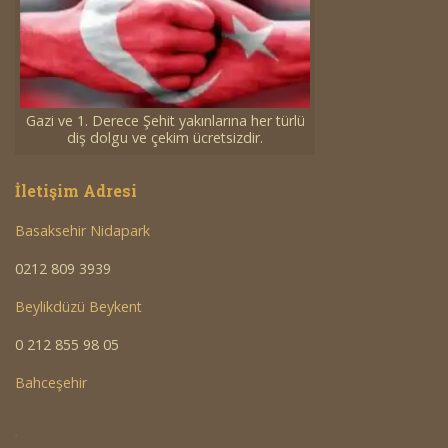
Gazi ve 1. Derece Şehit yakınlarına her türlü
diş dolgu ve çekim ücretsizdir.
İletişim Adresi
Basaksehir Nidapark
0212 809 3939
Beylikdüzü Beykent
0 212 855 98 05
Bahceşehir
<a