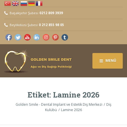
Başakşehir Şubesi
0212 809 3939
Beylikdüzü Şubesi
0 212 855 98 05
MENÜ
Etiket:
Lamine 2026
Golden Smile - Dental Implant ve Estetik Diş Merkezi
Diş
Kulübü
Lamine 2026