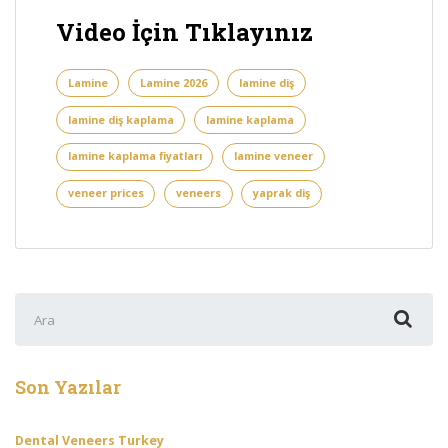
Video İçin Tıklayınız
Lamine
Lamine 2026
lamine diş
lamine diş kaplama
lamine kaplama
lamine kaplama fiyatları
lamine veneer
veneer prices
veneers
yaprak diş
Şunu
ara:
Son Yazılar
Dental Veneers Turkey