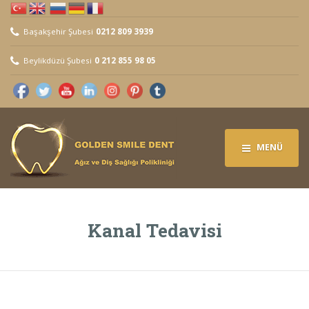
Başakşehir Şubesi
0212 809 3939
Beylikdüzü Şubesi
0 212 855 98 05
MENÜ
Kanal Tedavisi