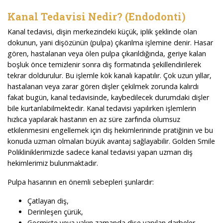
Kanal Tedavisi Nedir? (Endodonti)
Kanal tedavisi
, dişin merkezindeki küçük, iplik şeklinde olan
dokunun, yani dişözünün (pulpa) çıkarılma işlemine denir. Hasar
gören, hastalanan veya ölen pulpa çıkarıldığında, geriye kalan
boşluk önce temizlenir sonra diş formatında şekillendirilerek
tekrar doldurulur. Bu işlemle kök kanalı kapatılır. Çok uzun yıllar,
hastalanan veya zarar gören dişler çekilmek zorunda kalırdı
fakat bugün, kanal tedavisinde, kaybedilecek durumdaki dişler
bile kurtarılabilmektedir. Kanal tedavisi yapılırken işlemlerin
hızlıca yapılarak hastanın en az süre zarfında olumsuz
etkilenmesini engellemek için diş hekimlerininde pratiğinin ve bu
konuda uzman olmaları büyük avantaj sağlayabilir. Golden Smile
Polikliniklerimizde sadece kanal tedavisi yapan uzman diş
hekimlerimiz bulunmaktadır.
Pulpa hasarının en önemli sebepleri şunlardır:
Çatlayan diş,
Derinleşen çürük,
Geçmişte veya yakın zamanda dişe yapılan darbeler