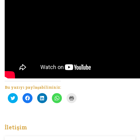
Bu yazıyı paylaşabilirsiniz:
Twitter
Facebook'ta
Linkedln
WhatsApp'ta
Yazdırmak
üzerinde
paylaşmak
üzerinden
paylaşmak
için
paylaşmak
için
paylaşmak
için
tıklayın
için
tıklayın
için
tıklayın
(Yeni
tıklayın
(Yeni
tıklayın
(Yeni
pencerede
(Yeni
pencerede
(Yeni
pencerede
açılır)
pencerede
açılır)
pencerede
açılır)
açılır)
açılır)
İletişim