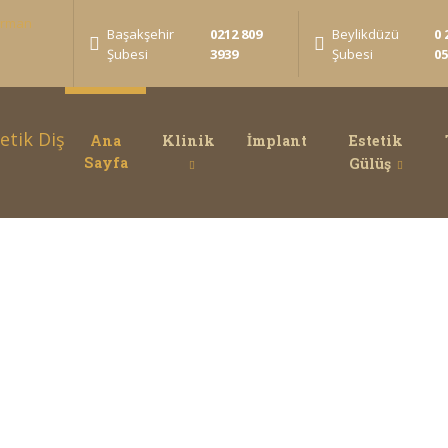
Başakşehir
0212 809
Beylikdüzü
0 
Şubesi
3939
Şubesi
0
Ana
Klinik
İmplant
Estetik
Sayfa
Gülüş