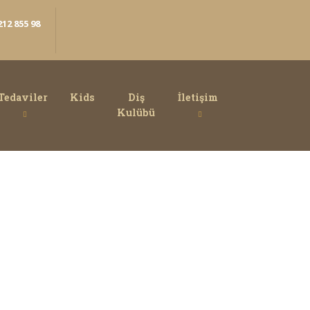
212 855 98
5
Tedaviler
Kids
Diş
İletişim
Kulübü