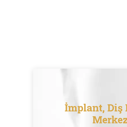
İmplant, Diş 
Merkez