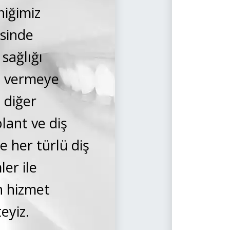
niğimiz
esinde
sağlığı
et vermeye
 diğer
lant ve diş
 her türlü diş
ler ile
n hizmet
eyiz.