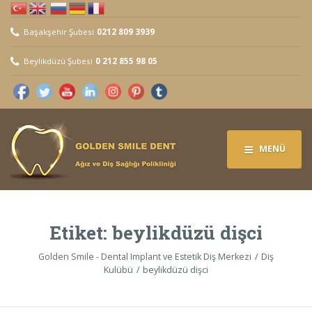
Başakşehir Şubesi
0212 809 3939
Beylikdüzü Şubesi
0 212 855 98 05
MENÜ
Etiket:
beylikdüzü dişci
Golden Smile - Dental Implant ve Estetik Diş Merkezi
Diş
Kulübü
beylikdüzü dişci