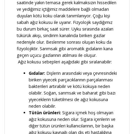
saatinde yakın temasa gerek kalmaksızın hissedilen
ve yediğimiz içtiğimiz maddelere bağlı olmadan
duyulan kötü koku olarak tanımlanıyor. Çoğu kişi
sabah ağız kokusu ile uyanır. Fizyolojik saydığımız
bu durum birkaç saat sürer. Uyku sırasında azalan
tükürük akışı, sindirim kanalında biriken gazlar
nedeniyle olur. Beslenme sonrası oluşan koku da
fizyolojiktir. Sarımsak gibi aromatik gıdaların kana
geçen uçucu gazlarının atılması ile oluşur.
Ağız kokusu sebepleri aşağıdaki gibi sıralanabilir:
Gıdalar:
Dişlerin arasındaki veya çevresindeki
biriken yiyecek parçacıklarının parçalanması
bakterileri artırabilir ve kötü kokuya neden
olabilir. Soğan, sarımsak ve baharat gibi bazı
yiyeceklerin tüketilmesi de ağız kokusuna
neden olabilir.
Tütün ürünleri:
Sigara içmek hoş olmayan
ağız kokusuna neden olur. Sigara içenlerin ve
diğer tütün ürünleri kullanıcılarının, bir başka
ağız kokusu kaynağı olan diş eti hastalığına