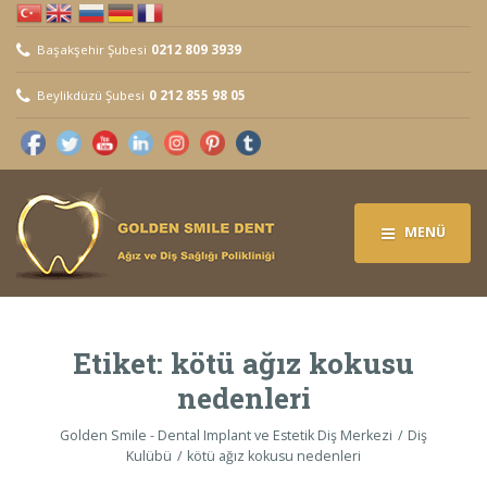
Başakşehir Şubesi
0212 809 3939
Beylikdüzü Şubesi
0 212 855 98 05
MENÜ
Etiket:
kötü ağız kokusu
nedenleri
Golden Smile - Dental Implant ve Estetik Diş Merkezi
Diş
Kulübü
kötü ağız kokusu nedenleri