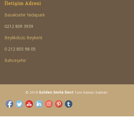
İletişim Adresi
Basaksehir Nidapark
0212 809 3939
Beylikdüzü Beykent
0 212 855 98 05
Bahceşehir
<a
© 2018
Golden Smile Dent
Tüm Hakları Saklıdır.