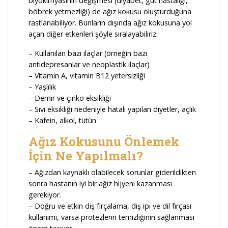
biyokimyasının değişmesi (diyabet, gut hastalığı,
böbrek yetmezliği) de ağız kokusu oluşturduğuna
rastlanabiliyor. Bunların dışında ağız kokusuna yol
açan diğer etkenleri şöyle sıralayabiliriz:
– Kullanılan bazı ilaçlar (örneğin bazı
antidepresanlar ve neoplastik ilaçlar)
– Vitamin A, vitamin B12 yetersizliği
– Yaşlılık
– Demir ve çinko eksikliği
– Sıvı eksikliği nedeniyle hatalı yapılan diyetler, açlık
– Kafein, alkol, tütün
Ağız Kokusunu Önlemek
İçin Ne Yapılmalı?
– Ağızdan kaynaklı olabilecek sorunlar giderildikten
sonra hastanın iyi bir ağız hijyeni kazanması
gerekiyor.
– Doğru ve etkin diş fırçalama, diş ipi ve dil fırçası
kullanımı, varsa protezlerin temizliğinin sağlanması