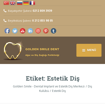
Başakşehir Şubesi
0212 809 3939
Beylikdüzü Şubesi
0 212 855 98 05
MENÜ
Etiket:
Estetik Diş
Golden Smile - Dental Implant ve Estetik Diş Merkezi
Diş
Kulübü
Estetik Diş