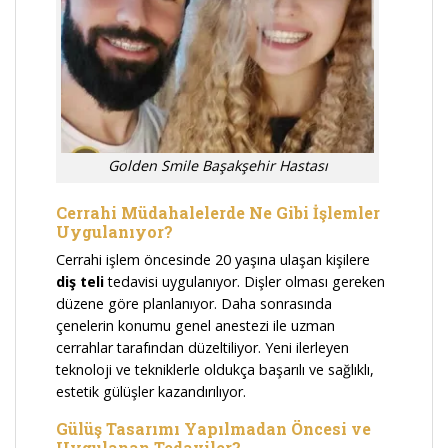
Golden Smile Başakşehir Hastası
Cerrahi Müdahalelerde Ne Gibi İşlemler
Uygulanıyor?
Cerrahi işlem öncesinde 20 yaşına ulaşan kişilere
diş teli
tedavisi
uygulanıyor. Dişler olması gereken
düzene göre planlanıyor. Daha sonrasında
çenelerin konumu genel anestezi ile uzman
cerrahlar tarafından düzeltiliyor. Yeni ilerleyen
teknoloji ve tekniklerle oldukça başarılı ve sağlıklı,
estetik gülüşler kazandırılıyor.
Gülüş Tasarımı Yapılmadan Öncesi ve
Uygulanan Tedaviler?