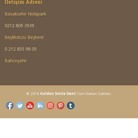
İletişim Adresi
Basaksehir Nidapark
0212 809 3939
Beylikdüzü Beykent
0 212 855 98 05
Bahceşehir
<a
© 2018
Golden Smile Dent
Tüm Hakları Saklıdır.